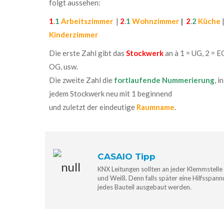
folgt aussehen:
1
.
1
Arbeitszimmer
|
2
.
1
Wohnzimmer
|
2
.
2
Küche
Kinderzimmer
Die erste Zahl gibt das
Stockwerk
an à 1 = UG, 2 = EG
OG, usw.
Die zweite Zahl die
fortlaufende Nummerierung
, in
jedem Stockwerk neu mit 1 beginnend
und zuletzt der eindeutige
Raumname
.
CASAIO Tipp
KNX Leitungen sollten an jeder Klemmstell
und Weiß. Denn falls später eine Hilfsspann
jedes Bauteil ausgebaut werden.