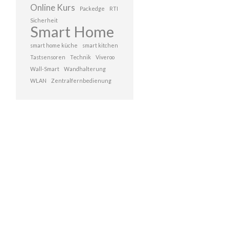
Online Kurs
Packedge
RTI
Sicherheit
Smart Home
smart home küche
smart kitchen
Tastsensoren
Technik
Viveroo
Wall-Smart
Wandhalterung
WLAN
Zentralfernbedienung