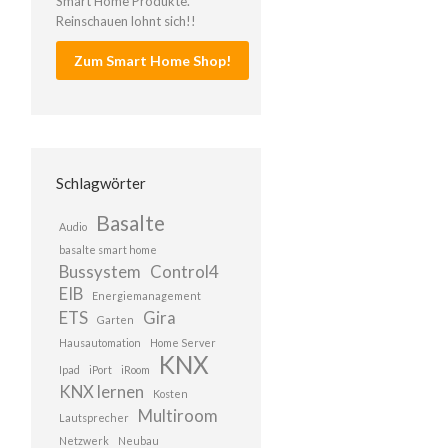
Smart Home Produkte.
Reinschauen lohnt sich!!
Zum Smart Home Shop!
Schlagwörter
Basalte
Audio
basalte smart home
Bussystem
Control4
EIB
Energiemanagement
ETS
Gira
Garten
Hausautomation
Home Server
KNX
Ipad
iPort
iRoom
KNX lernen
Kosten
Multiroom
Lautsprecher
Netzwerk
Neubau