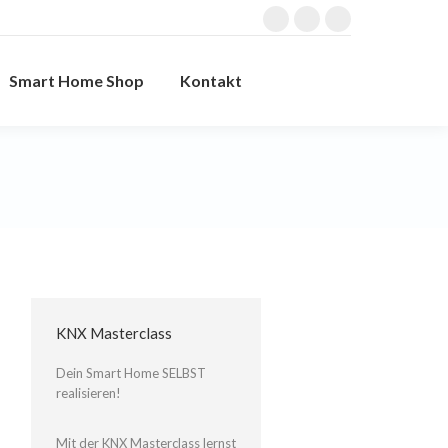
Facebook
Instagram
YouTube
page
page
page
Smart Home Shop
Kontakt
opens
opens
opens
Search:
in
in
in
new
new
new
window
window
window
KNX Masterclass
Dein Smart Home SELBST
realisieren!
Mit der KNX Masterclass lernst