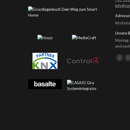
info@cas
Adresse:
Kirchstr
Unsere B
Montag –
und nach
Find us o
Faceb
page
opens
in
i
new
wind