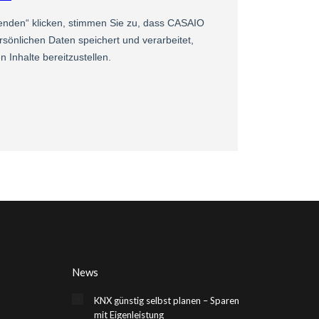
News
KNX günstig selbst planen – Sparen
mit Eigenleistung