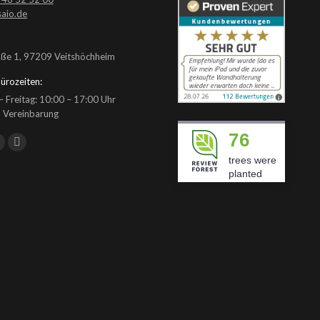
aio.de
aße 1, 97209 Veitshöchheim
ürozeiten:
 Freitag: 10:00 – 17:00 Uhr
 Vereinbarung
76
n:
ook
YouTube
Instagram
trees were
page
page
planted
opens
opens
n
in
new
new
ow
window
window