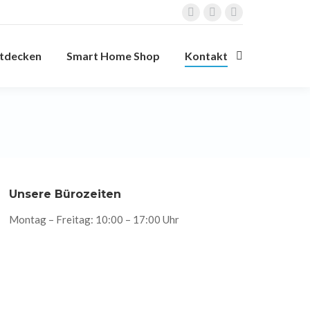
Facebook
Instagram
YouTube
page
page
page
tdecken
Smart Home Shop
Kontakt
opens
opens
opens
Search:
in
in
in
new
new
new
window
window
window
Unsere Bürozeiten
Montag – Freitag: 10:00 – 17:00 Uhr