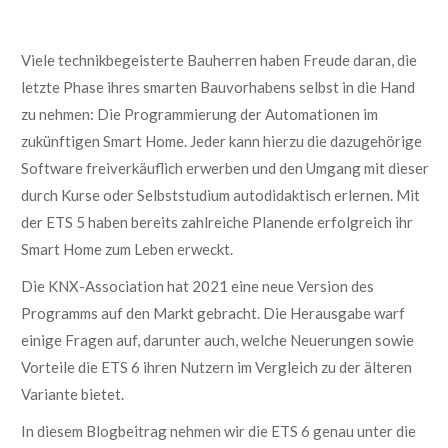
Viele
t
echnikbegeisterte
Bauherren haben
Freude
daran, d
ie
letzte Phase
i
hre
s
smarten Bauvorhabens
s
elbst in die Hand
zu nehmen:
Die
Programmierung
der Automationen
i
m
zukünftigen Smart
Home.
Jeder kann hierzu
die dazugehörige
Software
freiver
käuflich
erwerben
und den Umgang
m
it dieser
d
urch Kurse
o
der Selbststudium
a
utodidaktisch
e
rlernen.
Mit
der
ETS
5
haben bereits
zahlreiche Planende erfolgreich
ihr
Smart Home
zum Leben
erweckt.
Die KNX-Association hat
2021
eine
neue Version
des
Programms
auf den Markt gebracht
.
Die Herausgabe
w
arf
einige Fragen auf, darunter auch
,
w
elche
Neuerungen
sowie
Vorteile die
ETS 6
ihren Nutzern
im Vergleich zu
der älteren
Variante
bietet
.
In diesem Blogbeitrag nehmen wir die ETS 6 genau unter die