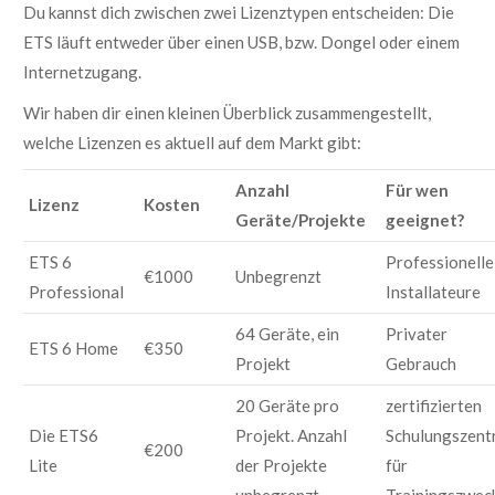
Du kannst dich zwischen zwei Lizenztypen entscheiden: Die
ETS läuft entweder über einen USB, bzw. Dongel oder einem
Internetzugang.
Wir haben dir einen kleinen Überblick zusammengestellt,
welche Lizenzen es aktuell auf dem Markt gibt:
Anzahl
Für wen
Lizenz
Kosten
Geräte/Projekte
geeignet?
ETS 6
Professionelle
€1000
Unbegrenzt
Professional
Installateure
64 Geräte, ein
Privater
ETS 6 Home
€350
Projekt
Gebrauch
20 Geräte pro
zertifizierten
Die ETS6
Projekt. Anzahl
Schulungszent
€200
Lite
der Projekte
für