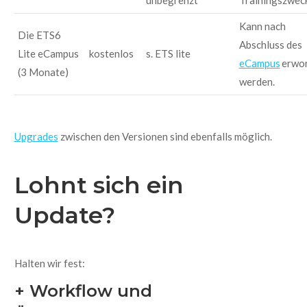
unbegrenzt
Trainingszwec
Kann nach
Die ETS6
Abschluss des
Lite eCampus
kostenlos
s. ETS lite
eCampus
erwo
(3 Monate)
werden.
Upgrades
zwischen den Versionen sind ebenfalls möglich.
Lohnt sich ein
Update?
Halten wir fest:
+ Workflow und