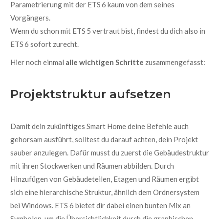
Parametrierung mit der ETS 6 kaum von dem seines
Vorgängers.
Wenn du schon mit ETS 5 vertraut bist, findest du dich also in
ETS 6 sofort zurecht.
Hier noch einmal
alle wichtigen Schritte
zusammengefasst:
Projektstruktur aufsetzen
Damit dein zukünftiges Smart Home
deine
Befehle auch
gehorsam ausführt
, solltest du
darauf achten
,
dein Projekt
sauber anzulegen. Dafür musst du z
uerst die
Gebäudestruktur
mit ihren Stockwerken und Räumen abbilden
.
Durch
Hinzufügen von Gebäudeteilen, Etagen und
Räumen ergibt
sich eine hierarchische Struktur, ähnlich dem Ordnersystem
bei Windows.
ETS 6 bietet dir dabei einen bunten Mix an
Symbolen, um
die Übersichtlichkeit durch die graphischen