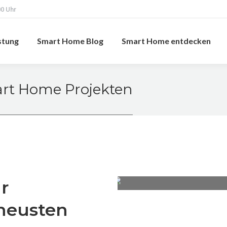
00 Uhr
stung
Smart Home Blog
Smart Home entdecken
rt Home Projekten
r
KNX-Award Gewinner - Pl
neusten