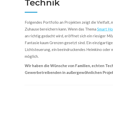
Technik
Folgendes Portfolio an Projekten zeigt die Vielf
alt
,
m
Zuhause bereichern kann.
Wenn das Thema
Smart H
an
richtig
gedacht
wird, eröffnet sich ein riesiger Mö
Fantasie kaum Grenzen gesetzt sind.
Ein e
inzigartig
Lichtsteuerung, ein beeindruckendes Heimkino oder ma
möglich.
Wir haben die Wünsche von Familien, echten Tec
Gewerbetreibenden in außergewöhnlichen Projekt