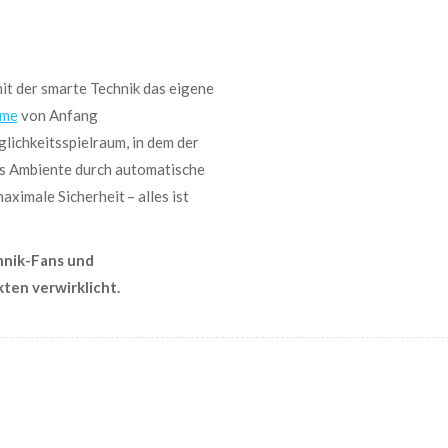
it der
smarte
Technik das eigene
ome
von Anfang
glichkeit
s
spielraum
,
in
de
m
der
es Ambiente durch automatische
ximale Sicherheit – alles ist
hnik-Fans und
en verwirklicht.